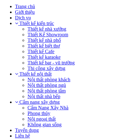
Trang chủ
Giới thiệu
Dịch vụ
Thiết kế kiến trúc
Thiết kế nhà xưởng
Thiết Kế Showroom
Thiết kế nhà phố
Thiết kế biệt thự
Thiết kế Cafe
Thiết kế karaoke
Thiết kế bar - vũ trường
Thi công xây dựng
Thiết kế nội thất
Nội thất phòng khách
Nội thất phòng ngủ
Nội thất phòng tắm
Nội thất nhà bếp
Cẩm nang xây dựng
Cẩm Nang Xây Nhà
Phong thủy
Nội ngoại thất
Không gian sống
Tuyển dụng
Liên hệ