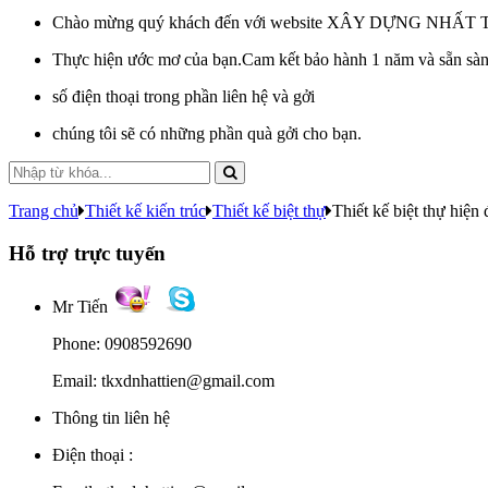
Chào mừng quý khách đến với website XÂY DỰNG NHẤT 
Thực hiện ước mơ của bạn.Cam kết bảo hành 1 năm và sẵn sàng
số điện thoại trong phần liên hệ và gởi
chúng tôi sẽ có những phần quà gởi cho bạn.
Trang chủ
Thiết kế kiến trúc
Thiết kế biệt thự
Thiết kế biệt thự hiện
Hỗ trợ trực tuyến
Mr Tiến
Phone: 0908592690
Email: tkxdnhattien@gmail.com
Thông tin liên hệ
Điện thoại :