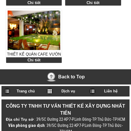
CONTAINER TÁI CHẾ
SINH VIÊN
Chi tiết
Chi tiết
THIẾT KẾ QUÁN CAFE VƯỜN
Chi tiết
Back to Top
Trang chủ
Dịch vụ
Liên hệ
CÔNG TY TNHH TƯ VẤN THIẾT KẾ XÂY DỰNG NHẤT
TIẾN
Địa chỉ Trụ sở
: 39/5C Đường 22-KP7-P.Linh Đông-TP.Thủ Đức-TP.HCM
Văn phòng giao dịch
: 39/5C Đường 22-KP7-P.Linh Đông-TP.Thủ Đức-