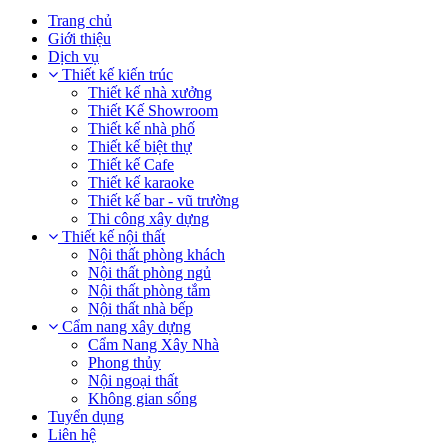
Trang chủ
Giới thiệu
Dịch vụ
Thiết kế kiến trúc
Thiết kế nhà xưởng
Thiết Kế Showroom
Thiết kế nhà phố
Thiết kế biệt thự
Thiết kế Cafe
Thiết kế karaoke
Thiết kế bar - vũ trường
Thi công xây dựng
Thiết kế nội thất
Nội thất phòng khách
Nội thất phòng ngủ
Nội thất phòng tắm
Nội thất nhà bếp
Cẩm nang xây dựng
Cẩm Nang Xây Nhà
Phong thủy
Nội ngoại thất
Không gian sống
Tuyển dụng
Liên hệ