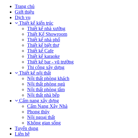
Trang chủ
Giới thiệu
Dịch vụ
Thiết kế kiến trúc
Thiết kế nhà xưởng
Thiết Kế Showroom
Thiết kế nhà phố
Thiết kế biệt thự
Thiết kế Cafe
Thiết kế karaoke
Thiết kế bar - vũ trường
Thi công xây dựng
Thiết kế nội thất
Nội thất phòng khách
Nội thất phòng ngủ
Nội thất phòng tắm
Nội thất nhà bếp
Cẩm nang xây dựng
Cẩm Nang Xây Nhà
Phong thủy
Nội ngoại thất
Không gian sống
Tuyển dụng
Liên hệ