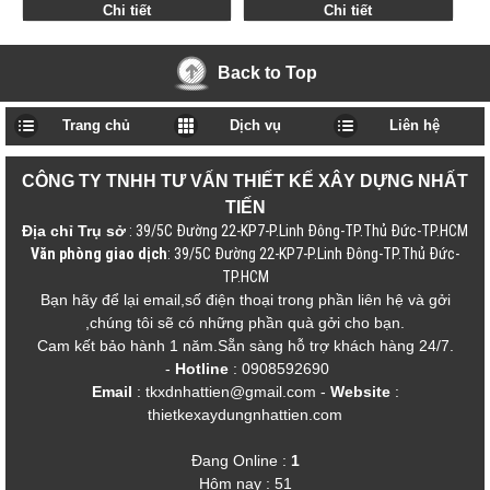
ĐẸP NHÀ ĐẠI GIA VỚI NỘI
KHÁCH ĐẸP CHO VĂN
Chi tiết
Chi tiết
THẤT HIỆN ĐẠI
PHÒNG
Back to Top
Trang chủ
Dịch vụ
Liên hệ
CÔNG TY TNHH TƯ VẤN THIẾT KẾ XÂY DỰNG NHẤT
TIẾN
Địa chỉ Trụ sở
: 39/5C Đường 22-KP7-P.Linh Đông-TP.Thủ Đức-TP.HCM
Văn phòng giao dịch
: 39/5C Đường 22-KP7-P.Linh Đông-TP.Thủ Đức-
TP.HCM
Bạn hãy để lại email,số điện thoại trong phần liên hệ và gởi
,chúng tôi sẽ có những phần quà gởi cho bạn.
Cam kết bảo hành 1 năm.Sẵn sàng hỗ trợ khách hàng 24/7.
-
Hotline
: 0908592690
Email
: tkxdnhattien@gmail.com
-
Website
:
thietkexaydungnhattien.com
Đang Online :
1
Hôm nay : 51