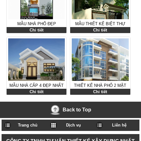
MẪU NHÀ PHỐ ĐẸP
MẪU THIẾT KẾ BIỆT THỰ
PHỐ MẶT TIỀN 7M 3 TẦNG
Chi tiết
Chi tiết
MẪU NHÀ CẤP 4 ĐẸP NHẤT
THIẾT KẾ NHÀ PHỐ 2 MẶT
VIỆT NAM 2014
TIỀN 5X14M 4 TẦNG HIỆN
Chi tiết
Chi tiết
ĐẠI ÂU - MỸ
Back to Top
Trang chủ
Dịch vụ
Liên hệ
CÔNG TY TNHH TƯ VẤN THIẾT KẾ XÂY DỰNG NHẤT