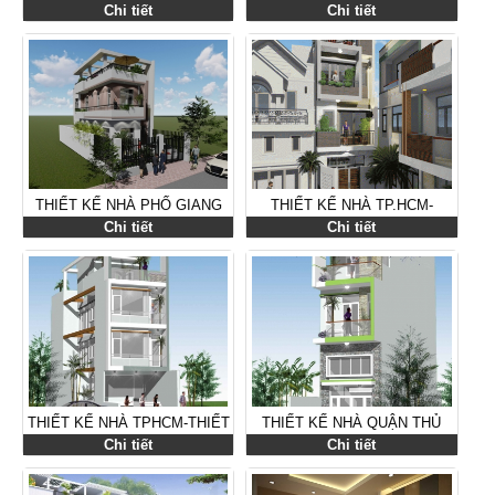
ĐẠI TP.THỦ ĐỨC TPHCM
ĐỨC TPHCM
Chi tiết
Chi tiết
THIẾT KẾ NHÀ PHỐ GIANG
THIẾT KẾ NHÀ TP.HCM-
ĐIỀN,ĐỒNG NAI
THIẾT KẾ NHÀ QUẬN THỦ
Chi tiết
Chi tiết
ĐỨC-THIẾT KẾ NHÀ ANH VY
THIẾT KẾ NHÀ TPHCM-THIẾT
THIẾT KẾ NHÀ QUẬN THỦ
KẾ NHÀ QUẬN 9-NHÀ ANH
ĐỨC-NHÀ SỰ ĐƯỜNG 22-
Chi tiết
Chi tiết
CÁT QUẬN 9
QUẬN THỦ ĐỨC