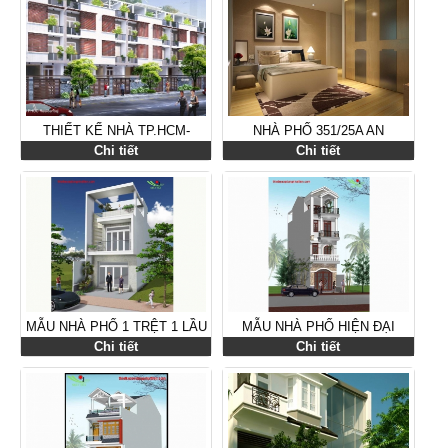
THIẾT KẾ NHÀ TP.HCM-
NHÀ PHỐ 351/25A AN
THIẾT KẾ NHÀ LAN XÃ BÌNH
DƯƠNG VƯƠNG,Q.6,TP.HCM
Chi tiết
Chi tiết
HƯNG-HUYỆN BÌNH CHÁNH
MẪU NHÀ PHỐ 1 TRỆT 1 LẦU
MẪU NHÀ PHỐ HIỆN ĐẠI
Chi tiết
Chi tiết