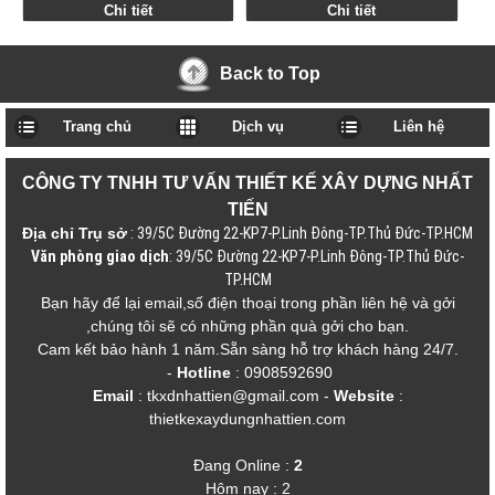
Chi tiết
Chi tiết
Back to Top
Trang chủ
Dịch vụ
Liên hệ
CÔNG TY TNHH TƯ VẤN THIẾT KẾ XÂY DỰNG NHẤT
TIẾN
Địa chỉ Trụ sở
: 39/5C Đường 22-KP7-P.Linh Đông-TP.Thủ Đức-TP.HCM
Văn phòng giao dịch
: 39/5C Đường 22-KP7-P.Linh Đông-TP.Thủ Đức-
TP.HCM
Bạn hãy để lại email,số điện thoại trong phần liên hệ và gởi
,chúng tôi sẽ có những phần quà gởi cho bạn.
Cam kết bảo hành 1 năm.Sẵn sàng hỗ trợ khách hàng 24/7.
-
Hotline
: 0908592690
Email
: tkxdnhattien@gmail.com
-
Website
:
thietkexaydungnhattien.com
Đang Online :
2
Hôm nay : 2