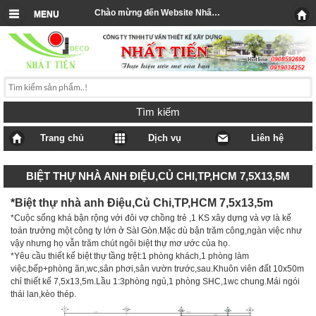
Chào mừng đến Website Nhất Tiến
MENU
Tìm kiếm
Trang chủ
Dịch vụ
Liên hệ
BIỆT THỰ NHÀ ANH ĐIỆU,CỦ CHI,TP,HCM 7,5X13,5M
*Biệt thự nhà anh Điệu,Củ Chi,TP,HCM 7,5x13,5m
*Cuộc sống khá bận rộng với đôi vợ chồng trẻ ,1 KS xây dựng và vợ là kế
toán trưởng một công ty lớn ở SàI Gòn.Mặc dù bận trăm công,ngàn việc như
vậy nhưng họ vẫn trăm chút ngôi biệt thự mơ ước của họ.
*Yêu cầu thiết kế biệt thự tầng trệt:1 phòng khách,1 phòng làm
việc,bếp+phòng ăn,wc,sân phơi,sân vườn trước,sau.Khuôn viên đất 10x50m
chỉ thiết kế 7,5x13,5m.Lầu 1:3phòng ngủ,1 phòng SHC,1wc chung.Mái ngói
thái lan,kèo thép.