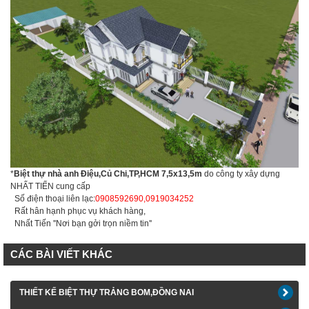
*
Biệt thự nhà anh Điệu,Củ Chi,TP,HCM 7,5x13,5m
do công ty xây dựng
NHẤT TIẾN cung cấp
Số điện thoại liên lạc:
0908592690,0919034252
Rất hân hạnh phục vụ khách hàng,
Nhất Tiến ''Nơi bạn gởi trọn niềm tin''
CÁC BÀI VIẾT KHÁC
THIẾT KẾ BIỆT THỰ TRẢNG BOM,ĐỒNG NAI